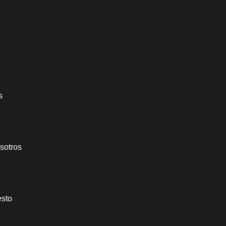
s
sotros
esto